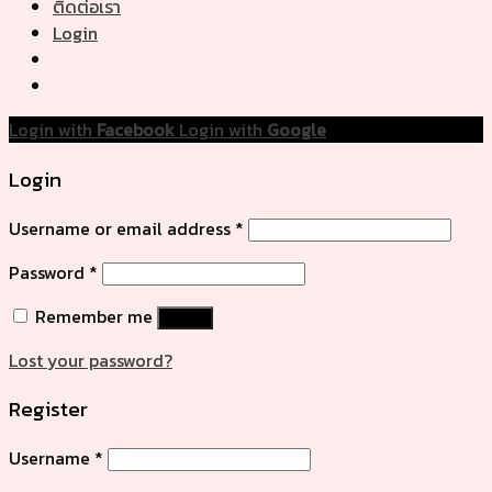
ติดต่อเรา
Login
Login with
Facebook
Login with
Google
Login
Username or email address
*
Password
*
Remember me
Log in
Lost your password?
Register
Username
*