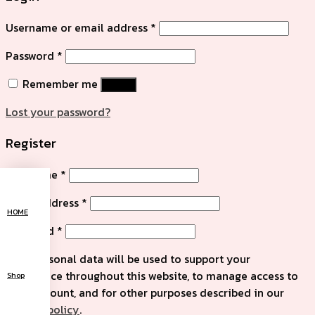
Username or email address
*
Password
*
Remember me
Log in
Lost your password?
Register
Username
*
Email address
*
HOME
Password
*
Your personal data will be used to support your
experience throughout this website, to manage access to
Shop
your account, and for other purposes described in our
privacy policy
.